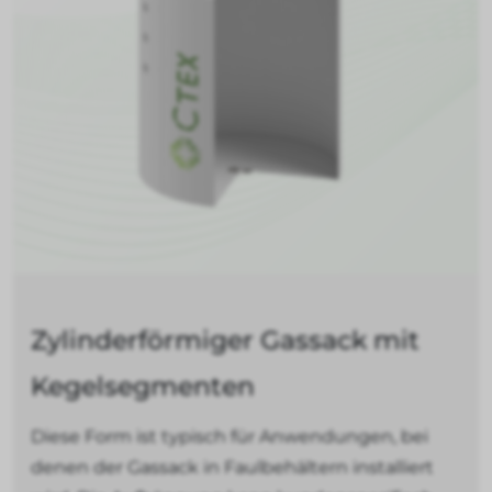
Zylinderförmiger Gassack mit
Kegelsegmenten
Diese Form ist typisch für Anwendungen, bei
denen der Gassack in Faulbehältern installiert