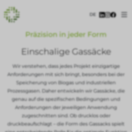
DE
Präzision in jeder Form
Einschalige Gassäcke
Wir verstehen, dass jedes Projekt einzigartige
Anforderungen mit sich bringt, besonders bei der
Speicherung von Biogas und industriellen
Prozessgasen. Daher entwickeln wir Gassäcke, die
genau auf die spezifischen Bedingungen und
Anforderungen der jeweiligen Anwendung
zugeschnitten sind. Ob drucklos oder
druckbeaufschlagt – die Form des Gassacks spielt