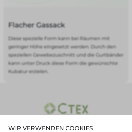
Flacher Gassack
Diese spezielle Form kann bei Räumen mit
geringer Höhe eingesetzt werden. Durch den
speziellen Gewebezuschnitt und die Gurtbänder
kann unter Druck diese Form die gewünschte
Kubatur erzielen.
WIR VERWENDEN COOKIES
CTex Solutions GmbH